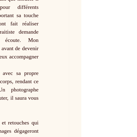
r différents 
rtant sa touche 
t fait réaliser 
aitiste demande 
t écoute. Mon 
avant de devenir 
eux accompagner 
 avec sa propre 
corps, rendant ce 
Un photographe 
er, il saura vous 
et retouches qui 
mages dégageront 