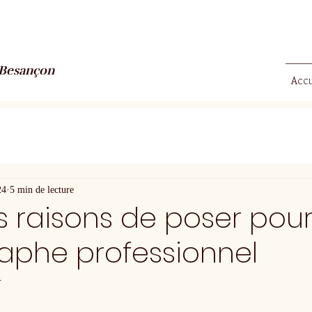
à Besançon
Accu
24
5 min de lecture
 raisons de poser pou
aphe professionnel
.