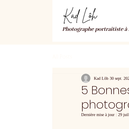
​​Photographe portraitiste 
All Posts
Kad Lôh
30 sept. 20
5 Bonnes
photogr
Dernière mise à jour :
29 juil